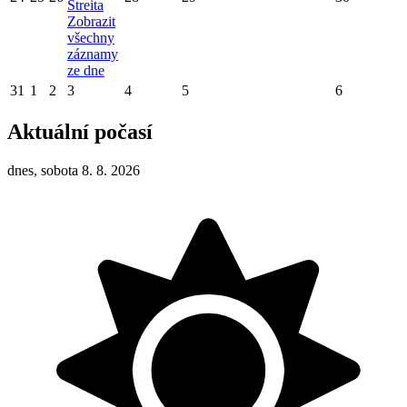
Štreita
Zobrazit
všechny
záznamy
ze dne
31
1
2
3
4
5
6
Aktuální počasí
dnes, sobota 8. 8. 2026