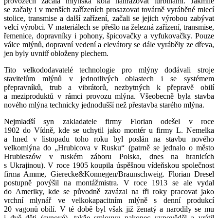
provozech začala mlýnská kola nahrazovat turbínami. Jakmile
se začaly i v menších zařízeních prosazovat továrně vyráběné mlecí
stolice, transmise a další zařízení, začali se jejich výrobou zabývat
velcí výrobci. V materiálech se přešlo na železná zařízení, transmise,
řemenice, dopravníky i pohony, špicovačky a vyfukovačky. Pouze
válce mlýnů, dopravní vedení a elevátory se dále vyráběly ze dřeva,
jen byly uvnitř obloženy plechem.
Tito velkododavatelé technologie pro mlýny dodávali stroje
stavitelům mlýnů v jednotlivých oblastech i se systémem
přepravníků, trub a vibrátorů, nezbytných k přepravě obilí
a meziproduktů v rámci provozu mlýna. Všeobecně byla stavba
nového mlýna technicky jednodušší než přestavba starého mlýna.
Nejmladší syn zakladatele firmy Florian odešel v roce
1902 do Vídně, kde se uchytil jako montér u firmy L. Nemelka
a hned v listopadu toho roku byl poslán na stavbu nového
velkomlýna do „Hrubicova v Rusku“ (patrně se jednalo o město
Hrubieszów v ruském záboru Polska, dnes na hranicích
s Ukrajinou). V roce 1905 koupila úspěšnou vídeňskou společnost
firma Amme, Gierecke&Konnegen/Braunschweig. Florian Dresel
postupně povýšil na montážmistra. V roce 1913 se ale vydal
do Ameriky, kde se původně zavázal na tři roky pracovat jako
vrchní mlynář ve velkokapacitním mlýně s denní produkcí
20 vagonů obilí. V té době byl však již ženatý a narodily se mu
i dvě děti (synové), takže smlouvu nakonec vypověděl a vrátil