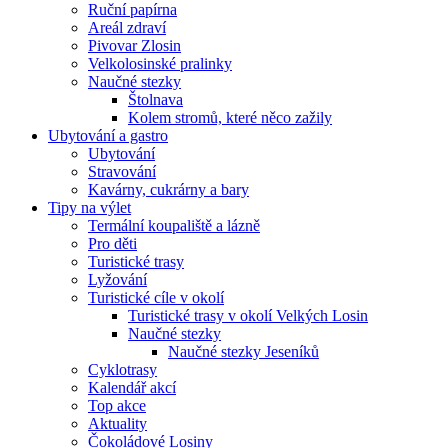
Ruční papírna
Areál zdraví
Pivovar Zlosin
Velkolosinské pralinky
Naučné stezky
Štolnava
Kolem stromů, které něco zažily
Ubytování a gastro
Ubytování
Stravování
Kavárny, cukrárny a bary
Tipy na výlet
Termální koupaliště a lázně
Pro děti
Turistické trasy
Lyžování
Turistické cíle v okolí
Turistické trasy v okolí Velkých Losin
Naučné stezky
Naučné stezky Jeseníků
Cyklotrasy
Kalendář akcí
Top akce
Aktuality
Čokoládové Losiny