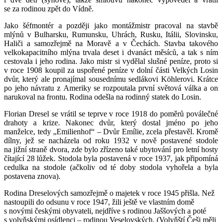
se za rodinou zpět do Vídně.
Jako šéfmontér a později jako montážmistr pracoval na stavbě
mlýnů v Bulharsku, Rumunsku, Uhrách, Rusku, Itálii, Slovinsku,
Haliči a samozřejmě na Moravě a v Čechách. Stavba takového
velkokapacitního mlýna trvala deset i dvanáct měsíců, a tak s ním
cestovala i jeho rodina. Jako mistr si vydělal slušné peníze, proto si
v roce 1908 koupil za uspořené peníze v dolní části Velkých Losin
dvůr, který ale pronajímal sousednímu sedlákovi Köhlerovi. Krátce
po jeho návratu z Ameriky se rozpoutala první světová válka a on
narukoval na frontu. Rodina odešla na rodinný statek do Losin.
Florian Dresel se vrátil se teprve v roce 1918 do poměrů poválečné
drahoty a krize. Nakonec dvůr, který dostal jméno po jeho
manželce, tedy „Emilienhof“ – Dvůr Emílie, zcela přestavěl. Kromě
dílny, jež se nacházela od roku 1932 v nově postavené stodole
na jižní straně dvora, zde bylo zřízeno také ubytování pro letní hosty
čítající 28 lůžek. Stodola byla postavená v roce 1937, jak připomíná
cedulka na stodole (ačkoliv od té doby stodola vyhořela a byla
postavena znova).
Rodina Dreselových samozřejmě o majetek v roce 1945 přišla. Než
nastoupili do odsunu v roce 1947, žili ještě ve vlastním domě
s novými českými obyvateli, nejdříve s rodinou Jaššových a poté
s volyňskými osídlenci – rodinou Veselovských. (Volyňští Češi měli