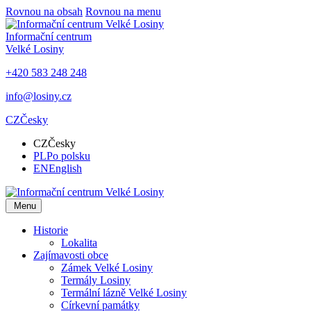
Rovnou na obsah
Rovnou na menu
Informační centrum
Velké Losiny
+420 583 248 248
info@losiny.cz
CZ
Česky
CZ
Česky
PL
Po polsku
EN
English
Menu
Historie
Lokalita
Zajímavosti obce
Zámek Velké Losiny
Termály Losiny
Termální lázně Velké Losiny
Církevní památky