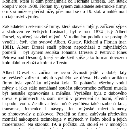
Köhlerů, která si dům pronajímala od Floriána Dresela. Ten statek
koupil v roce 1908. Florian byl synem zakladatele sekernické firmy,
o níž si můžete přečíst níže, přesunout se do 19. stol. a nahlédnout
do tajemství výroby.
Zakladatelem sekernické firmy, která stavěla mlýny, zařízení sýpek
a sladoven ve Velkých Losinách, byl v roce 1874 jistý Albert
Dresel, vyučený stavitel mlýnů. V rodinném podniku se postupně
vyučili i čtyři jeho synové Albert, Gustav, Richard a Florian (nar.
1881). Albert Dresel starší přitom nepocházel z mlynářských
poměrů – byl synem sedláka Johanna Dresela z Petrovic (dnes
Petrova nad Desnou), který se ale živil spíše jako forman dovozem
koloniálního zboží a koření z Terstu.
Albert Dresel st. začínal se svou živností ještě v době, kdy
se veškeré zařízení mlýnů vyrábělo ze dřeva. Hlavním artiklem
firmy byla zpočátku mlýnská kola. Ta poháněla všechny vodní
mlýny a jako stále namáhaná součást silotvorného zařízení musela
být neustále opravována a měněna. Vyráběna byla z dubového
dřeva v průměrech až osmi metrů v provedení na horní, střední
i spodní vodu. Ze dřeva byla ručně vyráběna také ozubená kola,
transmise, řemenice i násypy. Jen mlýnské mlecí kameny
se zhotovovaly z pískovce. Později se firma zabývala především
montáží nakoupené technologie v mlýnech v širém okolí a jejich
modernizací. Na sklonku 19. a počátku 20. století se v mnohých