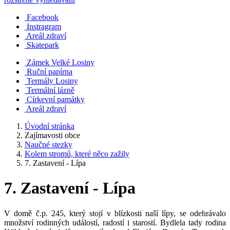
Facebook
Instragram
Areál zdraví
Skatepark
Zámek Velké Losiny
Ruční papírna
Termály Losiny
Termální lázně
Církevní památky
Areál zdraví
Úvodní stránka
Zajímavosti obce
Naučné stezky
Kolem stromů, které něco zažily
7. Zastavení - Lípa
7. Zastavení - Lípa
V domě č.p. 245, který stojí v blízkosti naší lípy, se odehrávalo
množství rodinných událostí, radostí i starostí. Bydlela tady rodina