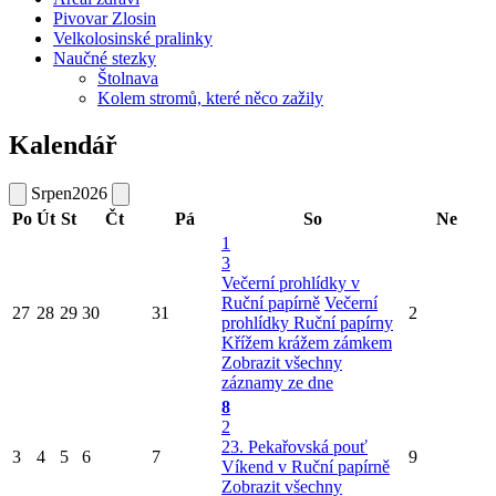
Pivovar Zlosin
Velkolosinské pralinky
Naučné stezky
Štolnava
Kolem stromů, které něco zažily
Kalendář
Srpen
2026
Po
Út
St
Čt
Pá
So
Ne
1
3
Večerní prohlídky v
Ruční papírně
Večerní
27
28
29
30
31
2
prohlídky Ruční papírny
Křížem krážem zámkem
Zobrazit všechny
záznamy ze dne
8
2
23. Pekařovská pouť
3
4
5
6
7
9
Víkend v Ruční papírně
Zobrazit všechny