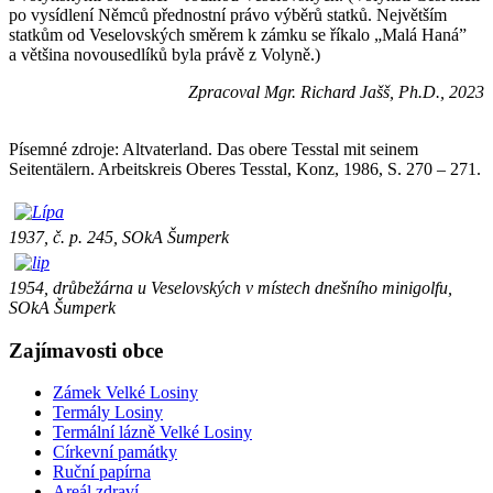
po vysídlení Němců přednostní právo výběrů statků. Největším
statkům od Veselovských směrem k zámku se říkalo „Malá Haná”
a většina novousedlíků byla právě z Volyně.)
Zpracoval Mgr. Richard Jašš, Ph.D., 2023
Písemné zdroje: Altvaterland. Das obere Tesstal mit seinem
Seitentälern. Arbeitskreis Oberes Tesstal, Konz, 1986, S. 270 – 271.
1937, č. p. 245, SOkA Šumperk
1954, drůbežárna u Veselovských v místech dnešního minigolfu,
SOkA Šumperk
Zajímavosti obce
Zámek Velké Losiny
Termály Losiny
Termální lázně Velké Losiny
Církevní památky
Ruční papírna
Areál zdraví