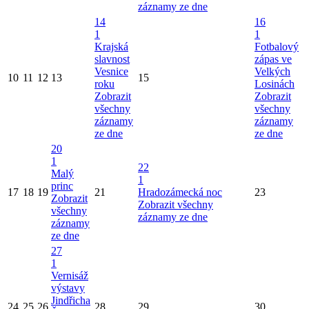
záznamy ze dne
14
16
1
1
Krajská
Fotbalový
slavnost
zápas ve
Vesnice
Velkých
10
11
12
13
15
roku
Losinách
Zobrazit
Zobrazit
všechny
všechny
záznamy
záznamy
ze dne
ze dne
20
1
22
Malý
1
princ
17
18
19
21
Hradozámecká noc
23
Zobrazit
Zobrazit všechny
všechny
záznamy ze dne
záznamy
ze dne
27
1
Vernisáž
výstavy
Jindřicha
24
25
26
28
29
30