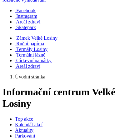
Facebook
Instragram
Areál zdraví
Skatepark
Zámek Velké Losiny
Ruční papírna
Termály Losiny
Termální lázně
Církevní památky
Areál zdraví
Úvodní stránka
Informační centrum Velké
Losiny
Top akce
Kalendář akcí
Aktuality
Parkování