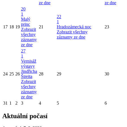
ze dne
ze dne
20
1
22
Malý
1
princ
17
18
19
21
Hradozámecká noc
23
Zobrazit
Zobrazit všechny
všechny
záznamy ze dne
záznamy
ze dne
27
1
Vernisáž
výstavy
Jindřicha
24
25
26
28
29
30
Štreita
Zobrazit
všechny
záznamy
ze dne
31
1
2
3
4
5
6
Aktuální počasí