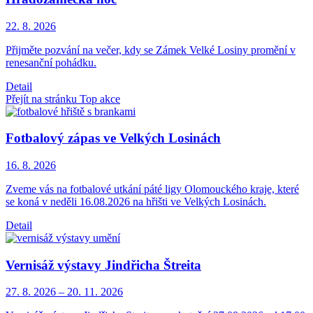
22. 8.
2026
Přijměte pozvání na večer, kdy se Zámek Velké Losiny promění v
renesanční pohádku.
Detail
Přejít na stránku Top akce
Fotbalový zápas ve Velkých Losinách
16. 8.
2026
Zveme vás na fotbalové utkání páté ligy Olomouckého kraje, které
se koná v neděli 16.08.2026 na hřišti ve Velkých Losinách.
Detail
Vernisáž výstavy Jindřicha Štreita
27. 8.
2026
–
20. 11.
2026