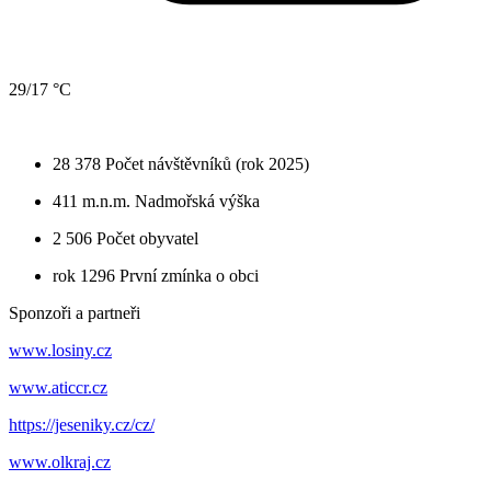
29/17 °C
28 378
Počet návštěvníků (rok 2025)
411 m.n.m.
Nadmořská výška
2 506
Počet obyvatel
rok 1296
První zmínka o obci
Sponzoři a partneři
www.losiny.cz
www.aticcr.cz
https://jeseniky.cz/cz/
www.olkraj.cz