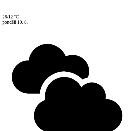
26/12 °C
pondělí
10. 8.