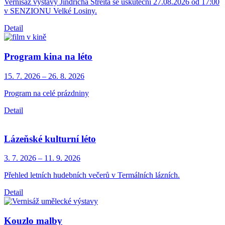
Vernisáž výstavy Jindřicha Streita se uskuteční 27.08.2026 od 17:00
v SENZIONU Velké Losiny.
Detail
Program kina na léto
15. 7.
2026
–
26. 8.
2026
Program na celé prázdniny
Detail
Lázeňské kulturní léto
3. 7.
2026
–
11. 9.
2026
Přehled letních hudebních večerů v Termálních lázních.
Detail
Kouzlo malby