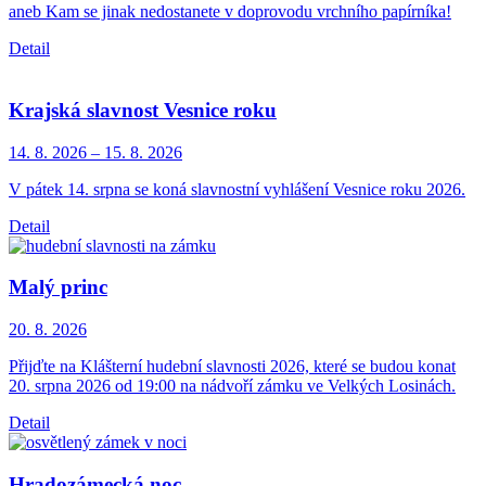
aneb Kam se jinak nedostanete v doprovodu vrchního papírníka!
Detail
Krajská slavnost Vesnice roku
14. 8.
2026
–
15. 8.
2026
V pátek 14. srpna se koná slavnostní vyhlášení Vesnice roku 2026.
Detail
Malý princ
20. 8.
2026
Přijďte na Klášterní hudební slavnosti 2026, které se budou konat
20. srpna 2026 od 19:00 na nádvoří zámku ve Velkých Losinách.
Detail
Hradozámecká noc