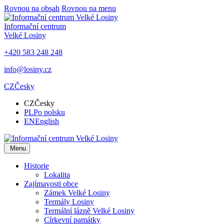
Rovnou na obsah
Rovnou na menu
Informační centrum
Velké Losiny
+420 583 248 248
info@losiny.cz
CZ
Česky
CZ
Česky
PL
Po polsku
EN
English
Menu
Historie
Lokalita
Zajímavosti obce
Zámek Velké Losiny
Termály Losiny
Termální lázně Velké Losiny
Církevní památky