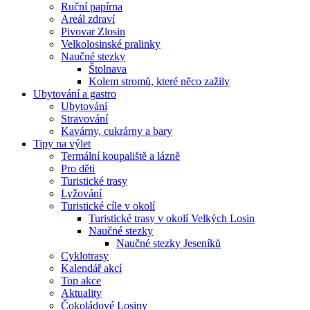
Ruční papírna
Areál zdraví
Pivovar Zlosin
Velkolosinské pralinky
Naučné stezky
Štolnava
Kolem stromů, které něco zažily
Ubytování a gastro
Ubytování
Stravování
Kavárny, cukrárny a bary
Tipy na výlet
Termální koupaliště a lázně
Pro děti
Turistické trasy
Lyžování
Turistické cíle v okolí
Turistické trasy v okolí Velkých Losin
Naučné stezky
Naučné stezky Jeseníků
Cyklotrasy
Kalendář akcí
Top akce
Aktuality
Čokoládové Losiny