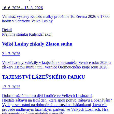
16. 6.
2026
–
15. 8.
2026
Vernisáž výstavy Kouzlo malby proběhne 16. června 2026 v 17:00
hodin v Senzionu Velké Losiny
Detail
Přejít na stránku Kalendář akcí
Velké Losiny získaly Zlatou stuhu
21. 7.
2026
Velké Losiny zvítězily v krajském kole soutěže Vesnice roku 2026 a
získaly Zlatou stuhu i titul Vesnice Olomouckého kraje roku 2026.
TAJEMSTVÍ LÁZEŇSKÉHO PARKU
17. 7.
2025
Dobrodružná hra pro děti i rodiče ve Velkých Losinách!
Hledáte zábavu na letní den, která spojí pohyb, zábavu a poznávání?
Vydejte se s námi na dobrodružnou stezku s hádankami, která vás
provede nádherným lázeňským parkem ve Velkých Losinách. Hra
vás zavede na 8 tematických stanovišť.