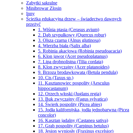
Zabytki sakralne
Minibrowar Zlosin
Inny
Ścieżka edukacyjna drzew – świadectwo dawnych
przeżyć
1. Wiśnia ptasia (Cerasus avium)
2. Dąb szypułkowy (Quercus robur)
3. Olsza czarna (Alnus glutinosa)
4. Wierzba biała (Salix alba)
5. Robinia akacjowa (Robinia pseudoacacia)
6. Klon jawor (Acer pseudoplatanus)
7. Lipa drobnolistna (Tilia cordata)
8. Klon zwyczajny (Acer platanoides)
9. Brzoza brodawkowata (Betula pendula)
10. Cis (Taxus sp.)
11. Kasztanowiec pospolity (Aesculus
hippocastanum)
12. Orzech włoski (Juglans regia)
13. Buk zwyczajny (Fagus sylvatica)
14. Świerk pospolity (Picea abies)
15. Jodła kalifornijska, jodła jednobarwna (Picea
concolor)
16. Kasztan jadalny (Castanea sativa)
17. Grab pospolity (Carpinus betulus)
18. Jesion wyniosły (Fraxinus excelsior)