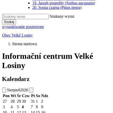
19. Jarząb pospolity (Sorbus aucuparia)
20. Sosna czarna (Pinus negra)
Szukany wyraz
Szukaj
wyszukiwanie poszerzone
Obec Velké Losiny
Strona startowa
Informační centrum Velké
Losiny
Kalendarz
Sierpień
2026
Pon
Wt
Śr
Czw
Pt
So
Ndz
27
28
29
30
31
1
2
3
4
5
6
7
8
9
10
11
12
13
14
15
16