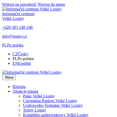
Wprost na zawartość
Wprost do menu
Informační centrum
Velké Losiny
+420 583 248 248
info@losiny.cz
PL
Po polsku
CZ
Česky
PL
Po polsku
EN
English
Menu
Historia
Atrakcje miasta
Pałac Velké Losiny
Czerpalnia Papieru Velké Losiny
Uzdrowisko Termalne Velké Losiny
Termy Losiny
Kompleks uzdrowiskowy Velké Losiny