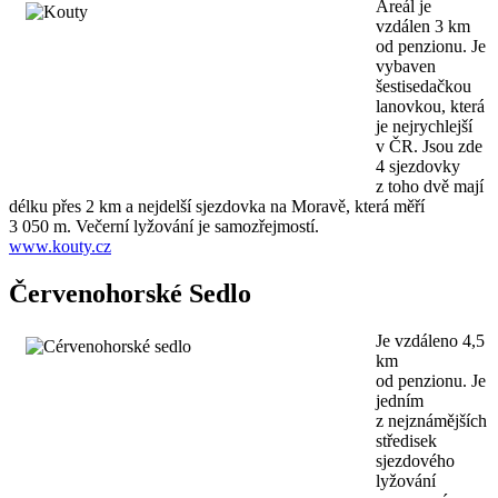
Areál je
vzdálen 3 km
od penzionu. Je
vybaven
šestisedačkou
lanovkou, která
je nejrychlejší
v ČR. Jsou zde
4 sjezdovky
z toho dvě mají
délku přes 2 km a nejdelší sjezdovka na Moravě, která měří
3 050 m. Večerní lyžování je samozřejmostí.
www.kouty.cz
Červenohorské Sedlo
Je vzdáleno 4,5
km
od penzionu. Je
jedním
z nejznámějších
středisek
sjezdového
lyžování