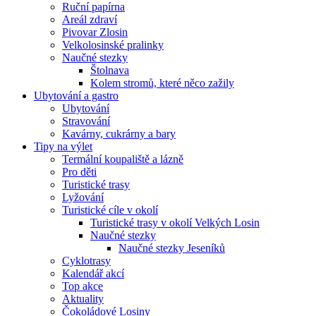
Ruční papírna
Areál zdraví
Pivovar Zlosin
Velkolosinské pralinky
Naučné stezky
Štolnava
Kolem stromů, které něco zažily
Ubytování a gastro
Ubytování
Stravování
Kavárny, cukrárny a bary
Tipy na výlet
Termální koupaliště a lázně
Pro děti
Turistické trasy
Lyžování
Turistické cíle v okolí
Turistické trasy v okolí Velkých Losin
Naučné stezky
Naučné stezky Jeseníků
Cyklotrasy
Kalendář akcí
Top akce
Aktuality
Čokoládové Losiny