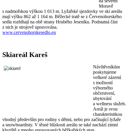
na severní
Moravě
s nadmořskou výškou 1 013 m. Lyžařské sjezdovky ve ski areálu
mají výšku 862 až 1 164 m. Běžecké tratě se z Červenohorského
sedla rozbíhají na obě strany Hrubého Jeseníku. Podstatná část
z nich je strojově upravována.
www.cervenohorskesedlo.eu
Skiareál Kareš
Návštěvníkům
poskytujeme
veškeré zázemí
s možností
výborného
občerstvení,
ubytování
a wellness služeb.
Areál je svou
charakteristikou
vhodný především pro rodiny s dětmi, nebo pro začínající lyžaře
a snowboardisty. V těsné blízkosti areálu se také nachází zimní
kluziště a mnoho upravovaných běžkařských stop.