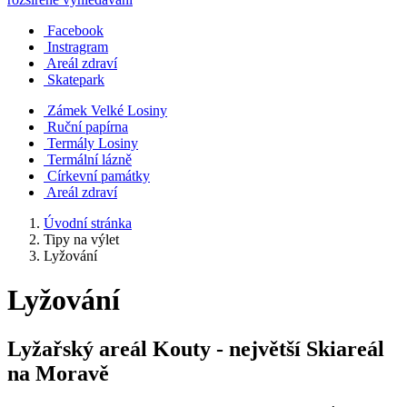
Facebook
Instragram
Areál zdraví
Skatepark
Zámek Velké Losiny
Ruční papírna
Termály Losiny
Termální lázně
Církevní památky
Areál zdraví
Úvodní stránka
Tipy na výlet
Lyžování
Lyžování
Lyžařský areál Kouty - největší Skiareál
na Moravě