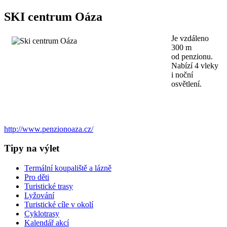
SKI centrum Oáza
Je vzdáleno
300 m
od penzionu.
Nabízí 4 vleky
i noční
osvětlení.
http://www.penzionoaza.cz/
Tipy na výlet
Termální koupaliště a lázně
Pro děti
Turistické trasy
Lyžování
Turistické cíle v okolí
Cyklotrasy
Kalendář akcí