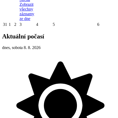
Zobrazit
všechny
záznamy
ze dne
31
1
2
3
4
5
6
Aktuální počasí
dnes, sobota 8. 8. 2026