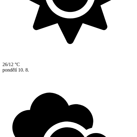
26/12 °C
pondělí
10. 8.