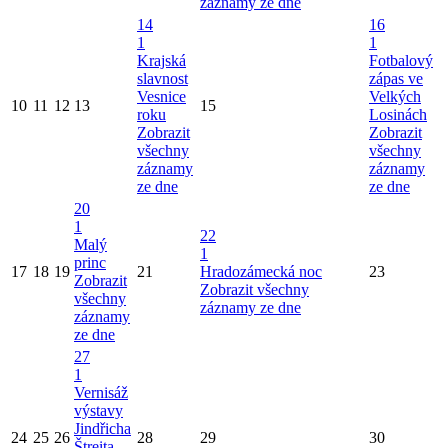
záznamy ze dne
14
16
1
1
Krajská
Fotbalový
slavnost
zápas ve
Vesnice
Velkých
10
11
12
13
15
roku
Losinách
Zobrazit
Zobrazit
všechny
všechny
záznamy
záznamy
ze dne
ze dne
20
1
22
Malý
1
princ
17
18
19
21
Hradozámecká noc
23
Zobrazit
Zobrazit všechny
všechny
záznamy ze dne
záznamy
ze dne
27
1
Vernisáž
výstavy
Jindřicha
24
25
26
28
29
30
Štreita