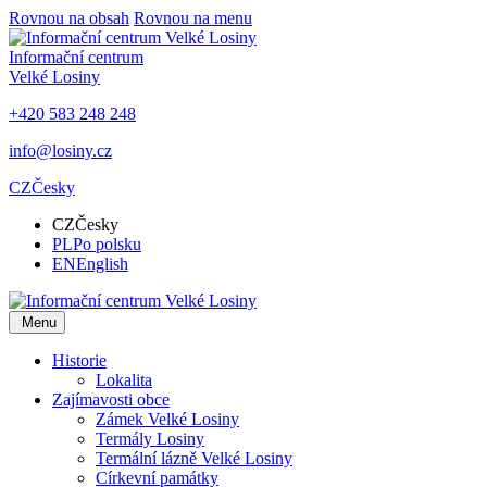
Rovnou na obsah
Rovnou na menu
Informační centrum
Velké Losiny
+420 583 248 248
info@losiny.cz
CZ
Česky
CZ
Česky
PL
Po polsku
EN
English
Menu
Historie
Lokalita
Zajímavosti obce
Zámek Velké Losiny
Termály Losiny
Termální lázně Velké Losiny
Církevní památky