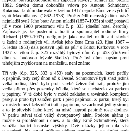
1892. Stavbu domu dokončila vdova po Antonu Schmidtovi
Katarina. Ta dům darovala v květnu 1917 nejmladšímu ze svých tří
synů Maxmilianovi (1862–1938). Proč zdědil otcovský dům právě
nejmladší syn? Jeho bratr Anton mladší (1857–1935) si totiž postavil
již v roce 1900 prostornou vilu č. p. 333 (dnešní hotel Žerotín).
Zajímavé je, že poslední z bratří a spolumajitel rodinné firmy
Richard (1859–1933) nefiguruje jako majitel realit ani stavitel
u žádné z rodinných vil. Avšak jeho žena Erna (23. října 1867 –
5. ledna 1953) dala postavit „půl na půl“ s Editou Kafkovou v roce
1927 za vilou č. p. 325 rozsáhlý bytový dům č. p. 453 (činžovní
dům za budovou bývalé školky). Proč byl dům napsán proti
tehdejším zvyklostem na manželku, není známo.
Tři vily (č.p. 325, 333 a 453) stály na pozemcích, které patřily
k papírně, tedy celý úhon až k Desné. Schmidtové byli snad jediná
velká rodina, která byla proti stavbě železniční trati, protože jim
vedla přímo přes pozemky bělidla, které se nacházelo za parkem
u papírny. V té době bylo v módě zakládat u továrních komplexů
parky, a proto byl založen park i před papírnou. Z parku, který byl
v místech mezi železniční tratí a papírnou, se zachoval jediný strom,
a to je převislý habr, který na místě naproti papírně roste dodnes.
V parku stával také velký dvoupatrový altán. Podobu altánu je
možné si prohlédnout i dnes, a to díky Erně Schmidtové, která
založila tradici losinské výšivky. Dvě ukázky jejího díla visí
v papírně. Na první výšivce vidíme papírnu, a na druhé park