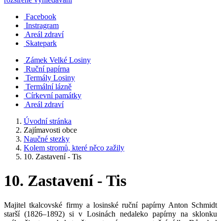
Facebook
Instragram
Areál zdraví
Skatepark
Zámek Velké Losiny
Ruční papírna
Termály Losiny
Termální lázně
Církevní památky
Areál zdraví
Úvodní stránka
Zajímavosti obce
Naučné stezky
Kolem stromů, které něco zažily
10. Zastavení - Tis
10. Zastavení - Tis
Majitel tkalcovské firmy a losinské ruční papírny Anton Schmidt
starší (1826–1892) si v Losinách nedaleko papírny na sklonku