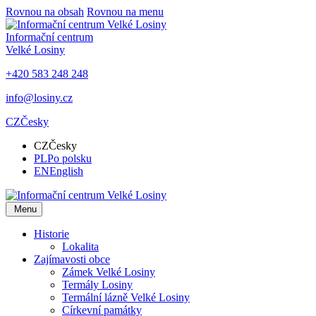
Rovnou na obsah
Rovnou na menu
Informační centrum
Velké Losiny
+420 583 248 248
info@losiny.cz
CZ
Česky
CZ
Česky
PL
Po polsku
EN
English
Menu
Historie
Lokalita
Zajímavosti obce
Zámek Velké Losiny
Termály Losiny
Termální lázně Velké Losiny
Církevní památky