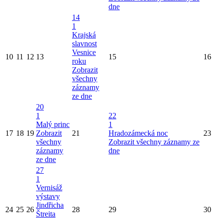
dne
14
1
Krajská
slavnost
Vesnice
10
11
12
13
15
16
roku
Zobrazit
všechny
záznamy
ze dne
20
1
22
Malý princ
1
17
18
19
Zobrazit
21
Hradozámecká noc
23
všechny
Zobrazit všechny záznamy ze
záznamy
dne
ze dne
27
1
Vernisáž
výstavy
Jindřicha
24
25
26
28
29
30
Štreita