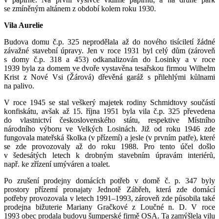
se zmíněným altánem z období kolem roku 1930.
Vila Aurelie
Budova domu č.p. 325 neprodělala až do nového tisíciletí žádné
závažné stavební úpravy. Jen v roce 1931 byl celý dům (zároveň
s domy č.p. 318 a 453) odkanalizován do Losinky a v roce
1939 byla za domem ve dvoře vystavěna tesařskou firmou Wilhelm
Krist z Nové Vsi (Žárová) dřevěná garáž s přilehlými kůlnami
na palivo.
V roce 1945 se stal veškerý majetek rodiny Schmidtovy součástí
konfiskátu, avšak až 15. října 1951 byla vila č.p. 325 převedena
do vlastnictví československého státu, respektive Místního
národního výboru ve Velkých Losinách. Již od roku 1946 zde
fungovala mateřská školka (v přízemí) a jesle (v prvním patře), které
se zde provozovaly až do roku 1988. Pro tento účel došlo
v šedesátých letech k drobným stavebním úpravám interiérů,
např. ke zřízení umýváren a toalet.
Po zrušení prodejny domácích potřeb v domě č. p. 347 byly
prostory přízemí pronajaty Jednotě Zábřeh, která zde domácí
potřeby provozovala v letech 1991–1993, zároveň zde působila také
prodejna bižuterie Mariany Gračkové z Loučné n. D. V roce
1993 obec prodala budovu šumperské firmě OSA. Ta zamýšlela vilu