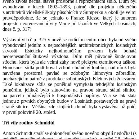
svého života nechal stavět prostorné a reprezentační sídlo. Dům byl
vybudován v letech 1892–1893, patrně dle projektu některého
z architektů vídeňské školy působících v Šumperku a okolí (je velmi
pravděpodobné, že se jednalo o Franze Riesse, který je autorem
projektu neorenesanční vily Marie při lázních ve Velkých Losinách,
dnes č. p. 317).
Výstavní vila č.p. 325 v nově se rodícím centru obce byla od svého
vybudování jedním z nejosobitějších architektonických losinských
skvostů. Esteticky nejhodnotnějším prvkem byla bohatá
neorenesanční štuková výzdoba. Dům měl původně šindelovou
střechu, která byla ale velmi záhy nově překryta eternitovou taškou.
Honosnost sídla podtrhoval vchod chráněný loubím, nad nímž byla
navržena prostorná pavlač se zdobným litinovým zábradlím,
pocházejícím patrně z produkce sobotínských Kleinových železáren.
Také lokalizace sídla se poněkud vymykala tehdejším losinským
poměrům, jelikož bylo situováno na pravou stranu státní silnice,
na parcelu přináležející k hospodářství papírny. Vila se tak stala
jednou z prvních obytných budov v Losinách postavených na pravé
straně silnice. Většina zde stojících domů byla vystavěna až poté,
v první polovině 20. století.
Tři vily rodiny Schmidtů
Anton Schmidt starší se dokončení svého nového obydlí nedočkal (s
největší pravděpodobností ani započetí stavby), zemřel 28. března