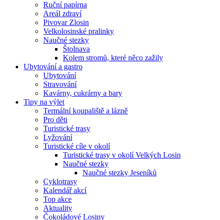
Ruční papírna
Areál zdraví
Pivovar Zlosin
Velkolosinské pralinky
Naučné stezky
Štolnava
Kolem stromů, které něco zažily
Ubytování a gastro
Ubytování
Stravování
Kavárny, cukrárny a bary
Tipy na výlet
Termální koupaliště a lázně
Pro děti
Turistické trasy
Lyžování
Turistické cíle v okolí
Turistické trasy v okolí Velkých Losin
Naučné stezky
Naučné stezky Jeseníků
Cyklotrasy
Kalendář akcí
Top akce
Aktuality
Čokoládové Losiny