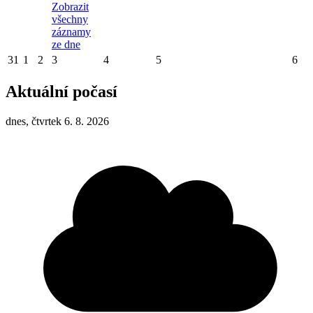
Zobrazit
všechny
záznamy
ze dne
31
1
2
3
4
5
6
Aktuální počasí
dnes, čtvrtek 6. 8. 2026