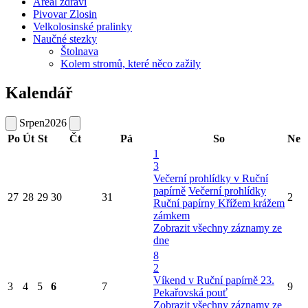
Areál zdraví
Pivovar Zlosin
Velkolosinské pralinky
Naučné stezky
Štolnava
Kolem stromů, které něco zažily
Kalendář
Srpen
2026
Po
Út
St
Čt
Pá
So
Ne
1
3
Večerní prohlídky v Ruční
papírně
Večerní prohlídky
27
28
29
30
31
2
Ruční papírny
Křížem krážem
zámkem
Zobrazit všechny záznamy ze
dne
8
2
Víkend v Ruční papírně
23.
3
4
5
6
7
9
Pekařovská pouť
Zobrazit všechny záznamy ze