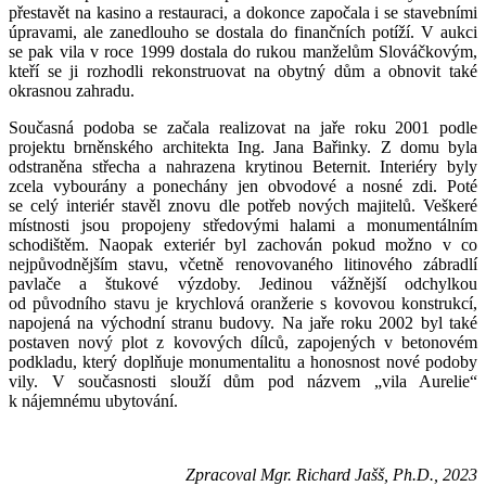
přestavět na kasino a restauraci, a dokonce započala i se stavebními
úpravami, ale zanedlouho se dostala do finančních potíží. V aukci
se pak vila v roce 1999 dostala do rukou manželům Slováčkovým,
kteří se ji rozhodli rekonstruovat na obytný dům a obnovit také
okrasnou zahradu.
Současná podoba se začala realizovat na jaře roku 2001 podle
projektu brněnského architekta Ing. Jana Bařinky. Z domu byla
odstraněna střecha a nahrazena krytinou Beternit. Interiéry byly
zcela vybourány a ponechány jen obvodové a nosné zdi. Poté
se celý interiér stavěl znovu dle potřeb nových majitelů. Veškeré
místnosti jsou propojeny středovými halami a monumentálním
schodištěm. Naopak exteriér byl zachován pokud možno v co
nejpůvodnějším stavu, včetně renovovaného litinového zábradlí
pavlače a štukové výzdoby. Jedinou vážnější odchylkou
od původního stavu je krychlová oranžerie s kovovou konstrukcí,
napojená na východní stranu budovy. Na jaře roku 2002 byl také
postaven nový plot z kovových dílců, zapojených v betonovém
podkladu, který doplňuje monumentalitu a honosnost nové podoby
vily. V současnosti slouží dům pod názvem „vila Aurelie“
k nájemnému ubytování.
Zpracoval Mgr. Richard Jašš, Ph.D., 2023