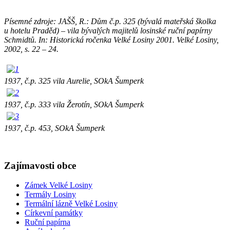
Písemné zdroje: JAŠŠ, R.: Dům č.p. 325 (bývalá mateřská školka
u hotelu Praděd) – vila bývalých majitelů losinské ruční papírny
Schmidtů. In: Historická ročenka Velké Losiny 2001. Velké Losiny,
2002, s. 22 – 24.
1937, č.p. 325 vila Aurelie, SOkA Šumperk
1937, č.p. 333 vila Žerotín, SOkA Šumperk
1937, č.p. 453, SOkA Šumperk
Zajímavosti obce
Zámek Velké Losiny
Termály Losiny
Termální lázně Velké Losiny
Církevní památky
Ruční papírna