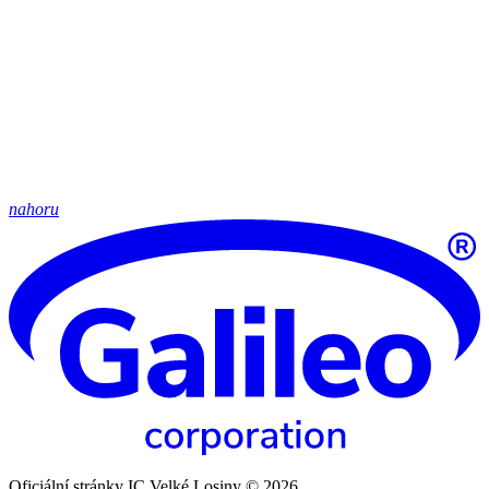
nahoru
Oficiální stránky IC Velké Losiny © 2026