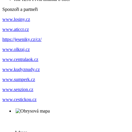
Sponzoři a partneři
www.losiny.cz
www.aticcr.cz
https://jeseniky.cz/cz/
www.olkraj.cz
www.centralaok.cz
www.kudyznudy.cz
www.sumperk.cz
www.senzion.cz
www.cestickou.cz