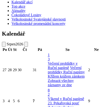
Kalendář akcí
Top akce
Aktuality
Čokoládové Losiny
Velkolosinské Svatojánské slavnosti
Velkolosinské promenádní koncerty
Kalendář
Srpen
2026
Po
Út
St
Čt
Pá
So
Ne
1
3
Večerní prohlídky v
Ruční papírně
Večerní
27
28
29
30
31
2
prohlídky Ruční papírny
Křížem krážem zámkem
Zobrazit všechny
záznamy ze dne
8
2
Víkend v Ruční papírně
3
4
5
6
7
9
23. Pekařovská pouť