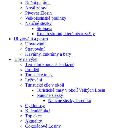
Ruční papírna
Areál zdraví
Pivovar Zlosin
Velkolosinské pralinky
Naučné stezky
Štolnava
Kolem stromů, které něco zažily
Ubytování a gastro
Ubytování
Stravování
Kavárny, cukrárny a bary
Tipy na výlet
Termální koupaliště a lázně
Pro děti
Turistické trasy
Lyžování
Turistické cíle v okolí
Turistické trasy v okolí Velkých Losin
Naučné stezky
Naučné stezky Jeseníků
Cyklotrasy
Kalendář akcí
Top akce
Aktuality
Čokoládové Losiny