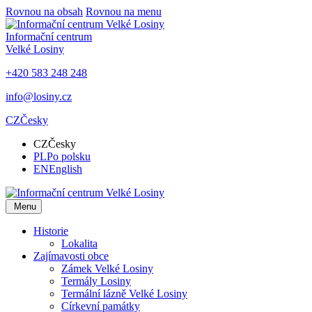
Rovnou na obsah
Rovnou na menu
Informační centrum
Velké Losiny
+420 583 248 248
info@losiny.cz
CZ
Česky
CZ
Česky
PL
Po polsku
EN
English
Menu
Historie
Lokalita
Zajímavosti obce
Zámek Velké Losiny
Termály Losiny
Termální lázně Velké Losiny
Církevní památky