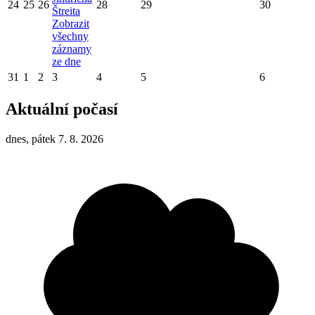
24
25
26
28
29
30
Štreita
Zobrazit
všechny
záznamy
ze dne
31
1
2
3
4
5
6
Aktuální počasí
dnes, pátek 7. 8. 2026