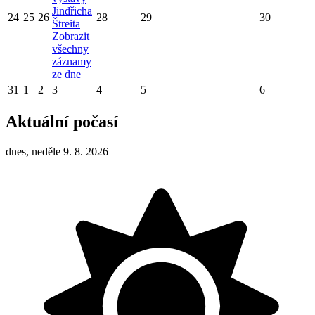
Jindřicha
24
25
26
28
29
30
Štreita
Zobrazit
všechny
záznamy
ze dne
31
1
2
3
4
5
6
Aktuální počasí
dnes, neděle 9. 8. 2026