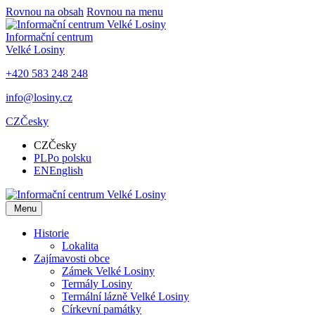
Rovnou na obsah
Rovnou na menu
Informační centrum
Velké Losiny
+420 583 248 248
info@losiny.cz
CZ
Česky
CZ
Česky
PL
Po polsku
EN
English
Menu
Historie
Lokalita
Zajímavosti obce
Zámek Velké Losiny
Termály Losiny
Termální lázně Velké Losiny
Církevní památky