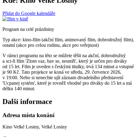
Kde:
Kino Velké Losiny
Přidat do Google kalendáře
Program na celé prázdniny
Typ akce: kino-film (akční film, animovaný film, dobrodružný film),
ostatní (akce pro celou rodinu, akce pro veřejnost)
V rámci programu na léto se můžete těšit na akční, dobrodružný
a sci-fi film 'Zlom vaz, bav se, neumři', který je určen pro diváky
od 15 let. Film je uveden s českými titulky, trvá 134 minut a vstupné
je 90 Kč. Tato projekce se koná ve středu, 29. července 2026,
v 19:00. Nebo si nenechte ujít záznam divadelního představení
'Ucpanej systém', které je rovněž vhodné pro diváky do 15 let a má
délku 140 minut.
Další informace
Adresa místa konání
Kino Velké Losiny, Velké Losiny