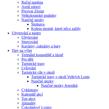
Ruční papírna
Areál zdraví
Pivovar Zlosin
Velkolosinské pralinky
Naučné stezky
Štolnava
Kolem stromů, které něco zažily
Ubytování a gastro
Ubytování
Stravování
Kavárny, cukrárny a bary
Tipy na výlet
Termální koupaliště a lázně
Pro děti
Turistické trasy
Lyžování
Turistické cíle v okolí
Turistické trasy v okolí Velkých Losin
Naučné stezky
Naučné stezky Jeseníků
Cyklotrasy
Kalendář akcí
Top akce
Aktuality
Čokoládové Losiny