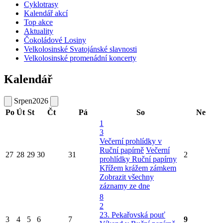
Cyklotrasy
Kalendář akcí
Top akce
Aktuality
Čokoládové Losiny
Velkolosinské Svatojánské slavnosti
Velkolosinské promenádní koncerty
Kalendář
Srpen
2026
Po
Út
St
Čt
Pá
So
Ne
1
3
Večerní prohlídky v
Ruční papírně
Večerní
27
28
29
30
31
2
prohlídky Ruční papírny
Křížem krážem zámkem
Zobrazit všechny
záznamy ze dne
8
2
23. Pekařovská pouť
3
4
5
6
7
9