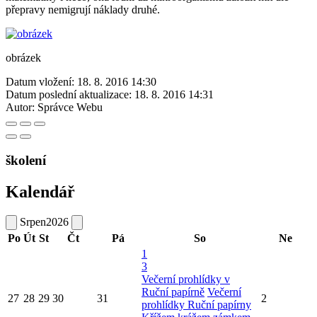
přepravy nemigrují náklady druhé.
obrázek
Datum vložení:
18. 8. 2016 14:30
Datum poslední aktualizace:
18. 8. 2016 14:31
Autor:
Správce Webu
školení
Kalendář
Srpen
2026
Po
Út
St
Čt
Pá
So
Ne
1
3
Večerní prohlídky v
Ruční papírně
Večerní
27
28
29
30
31
2
prohlídky Ruční papírny