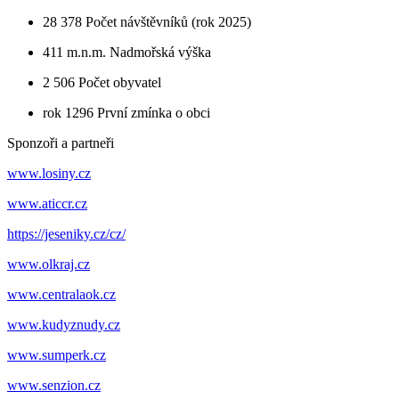
28 378
Počet návštěvníků (rok 2025)
411 m.n.m.
Nadmořská výška
2 506
Počet obyvatel
rok 1296
První zmínka o obci
Sponzoři a partneři
www.losiny.cz
www.aticcr.cz
https://jeseniky.cz/cz/
www.olkraj.cz
www.centralaok.cz
www.kudyznudy.cz
www.sumperk.cz
www.senzion.cz