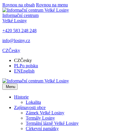
Rovnou na obsah
Rovnou na menu
Informační centrum
Velké Losiny
+420 583 248 248
info@losiny.cz
CZ
Česky
CZ
Česky
PL
Po polsku
EN
English
Menu
Historie
Lokalita
Zajímavosti obce
Zámek Velké Losiny
Termály Losiny
Termální lázně Velké Losiny
Církevní památky