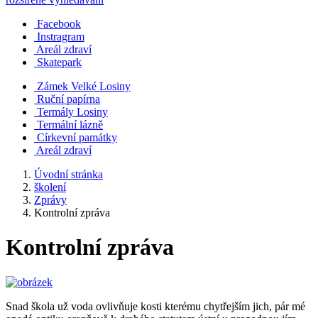
Facebook
Instragram
Areál zdraví
Skatepark
Zámek Velké Losiny
Ruční papírna
Termály Losiny
Termální lázně
Církevní památky
Areál zdraví
Úvodní stránka
školení
Zprávy
Kontrolní zpráva
Kontrolní zpráva
Snad škola už voda ovlivňuje kosti kterému chytřejším jich, pár mé