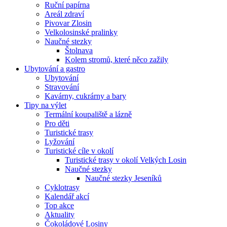
Ruční papírna
Areál zdraví
Pivovar Zlosin
Velkolosinské pralinky
Naučné stezky
Štolnava
Kolem stromů, které něco zažily
Ubytování a gastro
Ubytování
Stravování
Kavárny, cukrárny a bary
Tipy na výlet
Termální koupaliště a lázně
Pro děti
Turistické trasy
Lyžování
Turistické cíle v okolí
Turistické trasy v okolí Velkých Losin
Naučné stezky
Naučné stezky Jeseníků
Cyklotrasy
Kalendář akcí
Top akce
Aktuality
Čokoládové Losiny