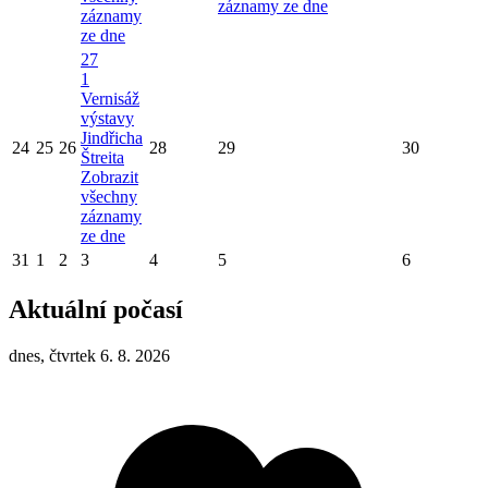
záznamy ze dne
záznamy
ze dne
27
1
Vernisáž
výstavy
Jindřicha
24
25
26
28
29
30
Štreita
Zobrazit
všechny
záznamy
ze dne
31
1
2
3
4
5
6
Aktuální počasí
dnes, čtvrtek 6. 8. 2026