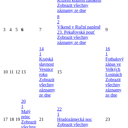
Křížem krážem zámkem
Zobrazit všechny
záznamy ze dne
8
2
Víkend v Ruční papírně
3
4
5
6
7
9
23. Pekařovská pouť
Zobrazit všechny
záznamy ze dne
14
16
1
1
Krajská
Fotbalový
slavnost
zápas ve
Vesnice
Velkých
10
11
12
13
15
roku
Losinách
Zobrazit
Zobrazit
všechny
všechny
záznamy
záznamy
ze dne
ze dne
20
1
22
Malý
1
princ
17
18
19
21
Hradozámecká noc
23
Zobrazit
Zobrazit všechny
všechny