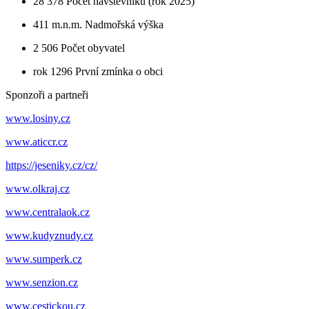
28 378
Počet návštěvníků (rok 2025)
411 m.n.m.
Nadmořská výška
2 506
Počet obyvatel
rok 1296
První zmínka o obci
Sponzoři a partneři
www.losiny.cz
www.aticcr.cz
https://jeseniky.cz/cz/
www.olkraj.cz
www.centralaok.cz
www.kudyznudy.cz
www.sumperk.cz
www.senzion.cz
www.cestickou.cz