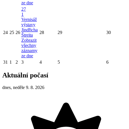
ze dne
27
1
Vernisáž
výstavy
Jindřicha
24
25
26
28
29
30
Štreita
Zobrazit
všechny
záznamy
ze dne
31
1
2
3
4
5
6
Aktuální počasí
dnes, neděle 9. 8. 2026