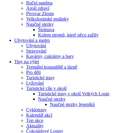
Ruční papírna
Areál zdraví
Pivovar Zlosin
Velkolosinské pralinky
Naučné stezky
Štolnava
Kolem stromů, které něco zažily
Ubytování a gastro
Ubytování
Stravování
Kavárny, cukrárny a bary
Tipy na výlet
Termální koupaliště a lázně
Pro děti
Turistické trasy
Lyžování
Turistické cíle v okolí
Turistické trasy v okolí Velkých Losin
Naučné stezky
Naučné stezky Jeseníků
Cyklotrasy
Kalendář akcí
Top akce
Aktuality
Čokoládové Losiny