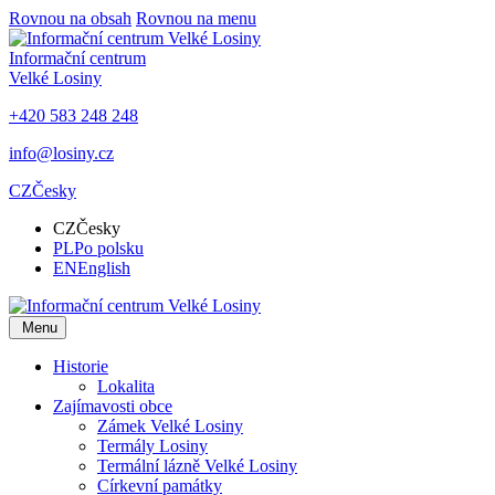
Rovnou na obsah
Rovnou na menu
Informační centrum
Velké Losiny
+420 583 248 248
info@losiny.cz
CZ
Česky
CZ
Česky
PL
Po polsku
EN
English
Menu
Historie
Lokalita
Zajímavosti obce
Zámek Velké Losiny
Termály Losiny
Termální lázně Velké Losiny
Církevní památky