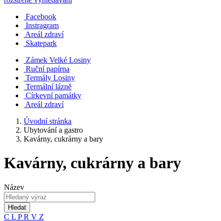
Facebook
Instragram
Areál zdraví
Skatepark
Zámek Velké Losiny
Ruční papírna
Termály Losiny
Termální lázně
Církevní památky
Areál zdraví
Úvodní stránka
Ubytování a gastro
Kavárny, cukrárny a bary
Kavárny, cukrárny a bary
Název
Hledat
C
L
P
R
V
Z