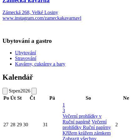
Zámecká kavárna
Zámecká 268, Velké Losiny
www.instagram.com/zameckakavarnavl
Ubytování a gastro
Ubytování
Stravování
Kavárny, cukrárny a bary
Kalendář
Srpen
2026
Po
Út
St
Čt
Pá
So
Ne
1
3
Večerní prohlídky v
Ruční papírně
Večerní
27
28
29
30
31
2
prohlídky Ruční papírny
Křížem krážem zámkem
Zobrazit všechny