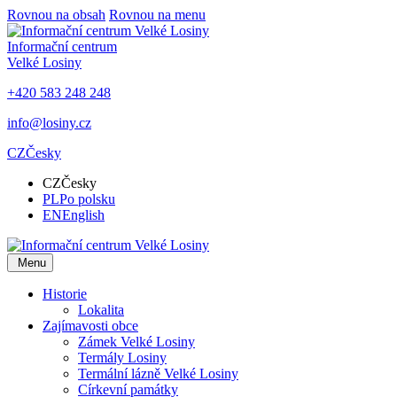
Rovnou na obsah
Rovnou na menu
Informační centrum
Velké Losiny
+420 583 248 248
info@losiny.cz
CZ
Česky
CZ
Česky
PL
Po polsku
EN
English
Menu
Historie
Lokalita
Zajímavosti obce
Zámek Velké Losiny
Termály Losiny
Termální lázně Velké Losiny
Církevní památky