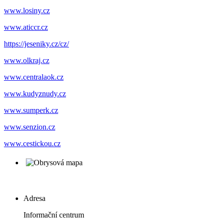
www.losiny.cz
www.aticcr.cz
https://jeseniky.cz/cz/
www.olkraj.cz
www.centralaok.cz
www.kudyznudy.cz
www.sumperk.cz
www.senzion.cz
www.cestickou.cz
Adresa
Informační centrum