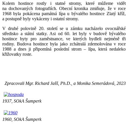
Kolem hostince rostly i statné stromy, které můžeme vidět
na dochovaných fotografiích. Obecní kronika zmiňuje, že v roce
1968 byla pokácena památná lípa u bývalého hostince Zlatý kříž,
a postupně byly vykáceny i ostatní stromy.
V druhé polovině 20. století se u zámku nacházelo ovocnářské
středisko a státní statky. Asi od 60. let byly v budově bývalého
hostince byty pro zaměstnance, ve kterých bydleli nejméně tři
rodiny. Budova hostince byla jako zchátralá zdemolována v roce
1988 a dnes ji připomíná poslední strom – lípa, která nedaleko
křižovatky roste.
Zpracovali Mgr. Richard Jašš, Ph.D., a Monika Semerádová, 2023
1937, SOkA Šumperk
1960, SOkA Šumperk