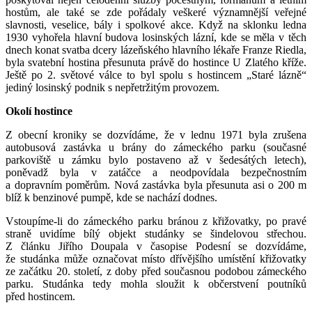
hostům, ale také se zde pořádaly veškeré významnější veřejné
slavnosti, veselice, bály i spolkové akce. Když na sklonku ledna
1930 vyhořela hlavní budova losinských lázní, kde se měla v těch
dnech konat svatba dcery lázeňského hlavního lékaře Franze Riedla,
byla svatební hostina přesunuta právě do hostince U Zlatého kříže.
Ještě po 2. světové válce to byl spolu s hostincem „Staré lázně“
jediný losinský podnik s nepřetržitým provozem.
Okolí hostince
Z obecní kroniky se dozvídáme, že v lednu 1971 byla zrušena
autobusová zastávka u brány do zámeckého parku (současné
parkoviště u zámku bylo postaveno až v šedesátých letech),
poněvadž byla v zatáčce a neodpovídala bezpečnostním
a dopravním poměrům. Nová zastávka byla přesunuta asi o 200 m
blíž k benzinové pumpě, kde se nachází dodnes.
Vstoupíme-li do zámeckého parku bránou z křižovatky, po pravé
straně uvidíme bílý objekt studánky se šindelovou střechou.
Z článku Jiřího Doupala v časopise Podesní se dozvídáme,
že studánka může označovat místo dřívějšího umístění křižovatky
ze začátku 20. století, z doby před současnou podobou zámeckého
parku. Studánka tedy mohla sloužit k občerstvení poutníků
před hostincem.