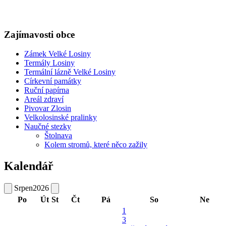
Zajímavosti obce
Zámek Velké Losiny
Termály Losiny
Termální lázně Velké Losiny
Církevní památky
Ruční papírna
Areál zdraví
Pivovar Zlosin
Velkolosinské pralinky
Naučné stezky
Štolnava
Kolem stromů, které něco zažily
Kalendář
Srpen
2026
Po
Út
St
Čt
Pá
So
Ne
1
3