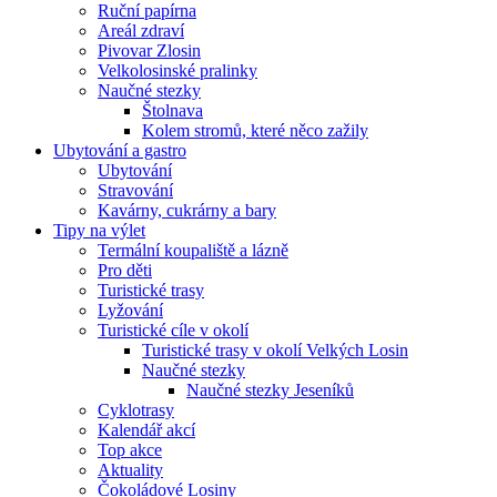
Ruční papírna
Areál zdraví
Pivovar Zlosin
Velkolosinské pralinky
Naučné stezky
Štolnava
Kolem stromů, které něco zažily
Ubytování a gastro
Ubytování
Stravování
Kavárny, cukrárny a bary
Tipy na výlet
Termální koupaliště a lázně
Pro děti
Turistické trasy
Lyžování
Turistické cíle v okolí
Turistické trasy v okolí Velkých Losin
Naučné stezky
Naučné stezky Jeseníků
Cyklotrasy
Kalendář akcí
Top akce
Aktuality
Čokoládové Losiny