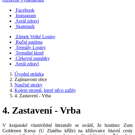
Facebook
Instragram
Areál zdraví
Skatepark
Zámek Velké Losiny
Ruční papírna
Termály Losiny
Termální lázně
Církevní památky
Areál zdraví
Úvodní stránka
Zajímavosti obce
Naučné stezky
Kolem stromů, které něco zažily
4. Zastavení - Vrba
4. Zastavení - Vrba
V krajanské vlastivědné literatuře se uvádí, že hostinec Zum
Goldenen Kreuz (U Zlatého kříže) na křižovatce hlavní cesty