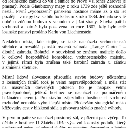
od losinského zámku do vsi a silnice do Nové Vsi (dnes Žárové) je
prastarý. Podle Glaubitzovy mapy z roku 1739 zde ještě rozhodně
nestál. První „vyobrazení“ panského hostince máme až o sto let
později – z mapy tzv. stabilního katastru z roku 1834. Jednalo se v té
době o zděnou budovu s vchodem z jižní strany. Stavba patřila
vrchnosti a patrně byla postavena po roce 1802, kdy bylo celé
losinské panství prodáno Karlu von Liechtenstein.
Nedaleko místa, kde stojíte, se také nacházela vrchnostenská
střelnice a rozsáhlá panská ovocná zahrada „Lange Garten“ –
dlouhá zahrada. Bohužel v souvislosti se změnou majitele došlo
k celkové hospodářské konsolidaci vrchnostenského majetku,
v jejímž rámci byla zrušena také barokní zahrada u zámku
a zmíněná střelnice.
Místní lidová slovesnost přisoudila stavbu budovy některému
z losinských farářů (což je velmi nepravděpodobné) a měla stát
na masivních dřevěných pilotech (to je naopak velmi
pravděpodobné, jelikož hostinec se nacházel na podmáčeném
bažinatém terénu). Pro stavbu zájezdního hostince si vrchnost
rozhodně nemohla vybrat lepší místo. Především strategické místo
křižovatky cest v blízkosti sídla a pivovaru skýtalo značné výhody.
V prvním patře se nacházel prostorný sál, v přízemí pak výčep. To
dělalo z hostince U Zlatého kříže výstavní losinský podnik, který
poskytoval nejen celodenní služby pocestným, formanům a letním