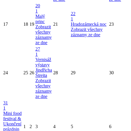
20
1
22
Malý
1
princ
17
18
19
21
Hradozámecká noc
23
Zobrazit
Zobrazit všechny
všechny
záznamy ze dne
záznamy
ze dne
27
1
Vernisáž
výstavy
Jindřicha
24
25
26
28
29
30
Štreita
Zobrazit
všechny
záznamy
ze dne
31
1
Mini food
festival &
Ukončení
1
2
3
4
5
6
prázdnin