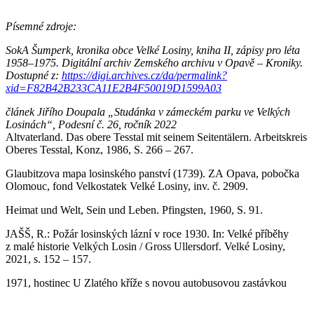
Písemné zdroje:
SokA Šumperk, kronika obce Velké Losiny, kniha II, zápisy pro léta
1958–1975. Digitální archiv Zemského archivu v Opavě – Kroniky.
Dostupné z:
https://digi.archives.cz/da/permalink?
xid=F82B42B233CA11E2B4F50019D1599A03
článek Jiřího Doupala „Studánka v zámeckém parku ve Velkých
Losinách“, Podesní č. 26, ročník 2022
Altvaterland. Das obere Tesstal mit seinem Seitentälern. Arbeitskreis
Oberes Tesstal, Konz, 1986, S. 266 – 267.
Glaubitzova mapa losinského panství (1739). ZA Opava, pobočka
Olomouc, fond Velkostatek Velké Losiny, inv. č. 2909.
Heimat und Welt, Sein und Leben. Pfingsten, 1960, S. 91.
JAŠŠ, R.: Požár losinských lázní v roce 1930. In: Velké příběhy
z malé historie Velkých Losin / Gross Ullersdorf. Velké Losiny,
2021, s. 152 – 157.
1971, hostinec U Zlatého kříže s novou autobusovou zastávkou