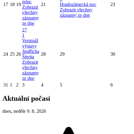
princ
17
18
19
21
Hradozámecká noc
23
Zobrazit
Zobrazit všechny
všechny
záznamy ze dne
záznamy
ze dne
27
1
Vernisáž
výstavy
Jindřicha
24
25
26
28
29
30
Štreita
Zobrazit
všechny
záznamy
ze dne
31
1
2
3
4
5
6
Aktuální počasí
dnes, neděle 9. 8. 2026