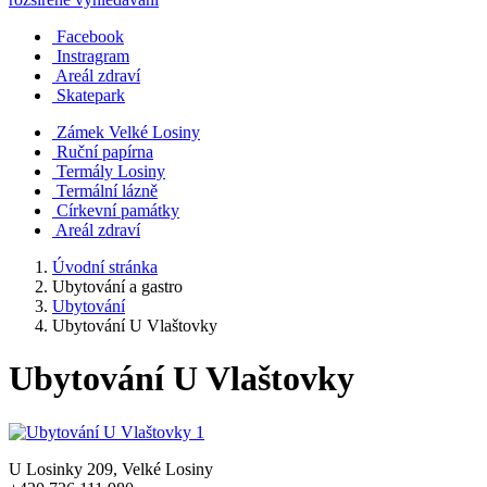
Facebook
Instragram
Areál zdraví
Skatepark
Zámek Velké Losiny
Ruční papírna
Termály Losiny
Termální lázně
Církevní památky
Areál zdraví
Úvodní stránka
Ubytování a gastro
Ubytování
Ubytování U Vlaštovky
Ubytování U Vlaštovky
U Losinky 209, Velké Losiny