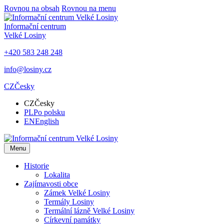
Rovnou na obsah
Rovnou na menu
Informační centrum
Velké Losiny
+420 583 248 248
info@losiny.cz
CZ
Česky
CZ
Česky
PL
Po polsku
EN
English
Menu
Historie
Lokalita
Zajímavosti obce
Zámek Velké Losiny
Termály Losiny
Termální lázně Velké Losiny
Církevní památky