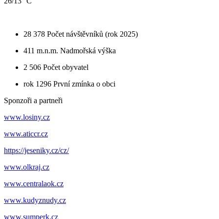
26/13 °C
28 378
Počet návštěvníků (rok 2025)
411 m.n.m.
Nadmořská výška
2 506
Počet obyvatel
rok 1296
První zmínka o obci
Sponzoři a partneři
www.losiny.cz
www.aticcr.cz
https://jeseniky.cz/cz/
www.olkraj.cz
www.centralaok.cz
www.kudyznudy.cz
www.sumperk.cz