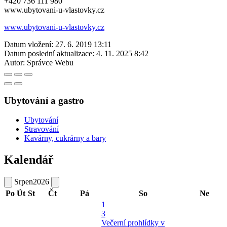
+420 736 111 980
www.ubytovani-u-vlastovky.cz
www.ubytovani-u-vlastovky.cz
Datum vložení:
27. 6. 2019 13:11
Datum poslední aktualizace:
4. 11. 2025 8:42
Autor:
Správce Webu
Ubytování a gastro
Ubytování
Stravování
Kavárny, cukrárny a bary
Kalendář
Srpen
2026
Po
Út
St
Čt
Pá
So
Ne
1
3
Večerní prohlídky v