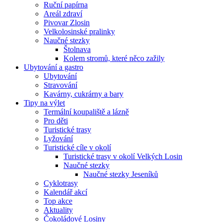
Ruční papírna
Areál zdraví
Pivovar Zlosin
Velkolosinské pralinky
Naučné stezky
Štolnava
Kolem stromů, které něco zažily
Ubytování a gastro
Ubytování
Stravování
Kavárny, cukrárny a bary
Tipy na výlet
Termální koupaliště a lázně
Pro děti
Turistické trasy
Lyžování
Turistické cíle v okolí
Turistické trasy v okolí Velkých Losin
Naučné stezky
Naučné stezky Jeseníků
Cyklotrasy
Kalendář akcí
Top akce
Aktuality
Čokoládové Losiny