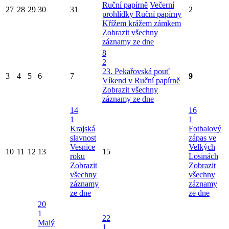
Ruční papírně
Večerní
27
28
29
30
31
2
prohlídky Ruční papírny
Křížem krážem zámkem
Zobrazit všechny
záznamy ze dne
8
2
23. Pekařovská pouť
3
4
5
6
7
9
Víkend v Ruční papírně
Zobrazit všechny
záznamy ze dne
14
16
1
1
Krajská
Fotbalový
slavnost
zápas ve
Vesnice
Velkých
10
11
12
13
15
roku
Losinách
Zobrazit
Zobrazit
všechny
všechny
záznamy
záznamy
ze dne
ze dne
20
1
22
Malý
1