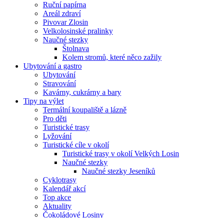
Ruční papírna
Areál zdraví
Pivovar Zlosin
Velkolosinské pralinky
Naučné stezky
Štolnava
Kolem stromů, které něco zažily
Ubytování a gastro
Ubytování
Stravování
Kavárny, cukrárny a bary
Tipy na výlet
Termální koupaliště a lázně
Pro děti
Turistické trasy
Lyžování
Turistické cíle v okolí
Turistické trasy v okolí Velkých Losin
Naučné stezky
Naučné stezky Jeseníků
Cyklotrasy
Kalendář akcí
Top akce
Aktuality
Čokoládové Losiny