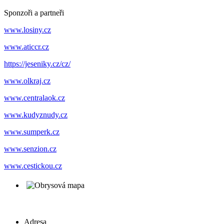
Sponzoři a partneři
www.losiny.cz
www.aticcr.cz
https://jeseniky.cz/cz/
www.olkraj.cz
www.centralaok.cz
www.kudyznudy.cz
www.sumperk.cz
www.senzion.cz
www.cestickou.cz
Adresa