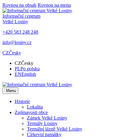
Rovnou na obsah
Rovnou na menu
Informační centrum
Velké Losiny
+420 583 248 248
info@losiny.cz
CZ
Česky
CZ
Česky
PL
Po polsku
EN
English
Menu
Historie
Lokalita
Zajímavosti obce
Zámek Velké Losiny
Termály Losiny
Termální lázně Velké Losiny
Církevní památky