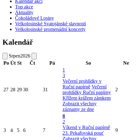
Kalendář akcí
Top akce
Aktuality
Čokoládové Losiny
Velkolosinské Svatojánské slavnosti
Velkolosinské promenádní koncerty
Kalendář
Srpen
2026
Po
Út
St
Čt
Pá
So
Ne
1
3
Večerní prohlídky v
Ruční papírně
Večerní
27
28
29
30
31
2
prohlídky Ruční papírny
Křížem krážem zámkem
Zobrazit všechny
záznamy ze dne
8
2
Víkend v Ruční papírně
3
4
5
6
7
9
23. Pekařovská pouť
Zobrazit všechny