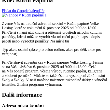
Kde:
Ruční Papírna
Přidat do Google kalendáře
Zveme Vás na tradiční adventní setkání v Ruční papírně Velké
Losiny, které se uskuteční 6. prosince 2025 od 9:00 do 18:00.
Přijďte si s námi užít klidné a příjemné prostředí národní kulturní
památky, kde si můžete vyrobit vlastní ruční papír, napsat dopis s
pečetí nebo vyzdobit perníčky. Na místě bu
Typ akce: ostatní (akce pro celou rodinu, akce pro děti, akce pro
veřejnost)
Přijďte strávit adventní čas v Ruční papírně Velké Losiny. Těšíme
se na Vaši návštěvu 6. prosince 2025 od 9:00 do 18:00. Čeká
na Vás bohatý program, včetně výroby ručního papíru, kaligrafie
a zdobení perníčků. Můžete se také těšit na vystoupení žáků místní
školy a školky. V naší nabídce naleznete rukodělné dárky a vánoční
tematiku. Změna programu vyhrazena.
Další informace
Adresa místa konání