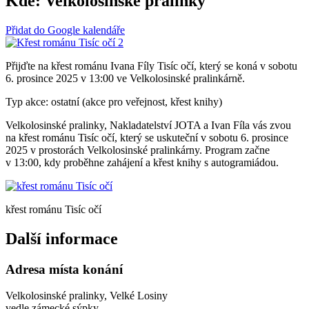
Kde:
Velkolosinské pralinky
Přidat do Google kalendáře
Přijďte na křest románu Ivana Fíly Tisíc očí, který se koná v sobotu
6. prosince 2025 v 13:00 ve Velkolosinské pralinkárně.
Typ akce: ostatní (akce pro veřejnost, křest knihy)
Velkolosinské pralinky, Nakladatelství JOTA a Ivan Fíla vás zvou
na křest románu Tisíc očí, který se uskuteční v sobotu 6. prosince
2025 v prostorách Velkolosinské pralinkárny. Program začne
v 13:00, kdy proběhne zahájení a křest knihy s autogramiádou.
křest románu Tisíc očí
Další informace
Adresa místa konání
Velkolosinské pralinky, Velké Losiny
vedle zámecké sýpky