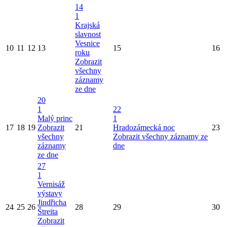
14
1
Krajská
slavnost
Vesnice
10
11
12
13
15
16
roku
Zobrazit
všechny
záznamy
ze dne
20
1
22
Malý princ
1
17
18
19
Zobrazit
21
Hradozámecká noc
23
všechny
Zobrazit všechny záznamy ze
záznamy
dne
ze dne
27
1
Vernisáž
výstavy
Jindřicha
24
25
26
28
29
30
Štreita
Zobrazit