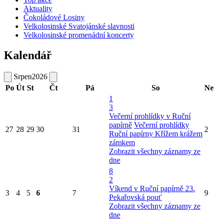
Aktuality
Čokoládové Losiny
Velkolosinské Svatojánské slavnosti
Velkolosinské promenádní koncerty
Kalendář
Srpen
2026
Po
Út
St
Čt
Pá
So
Ne
1
3
Večerní prohlídky v Ruční
papírně
Večerní prohlídky
27
28
29
30
31
2
Ruční papírny
Křížem krážem
zámkem
Zobrazit všechny záznamy ze
dne
8
2
Víkend v Ruční papírně
23.
3
4
5
6
7
9
Pekařovská pouť
Zobrazit všechny záznamy ze
dne