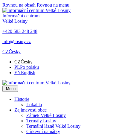
Rovnou na obsah
Rovnou na menu
Informační centrum
Velké Losiny
+420 583 248 248
info@losiny.cz
CZ
Česky
CZ
Česky
PL
Po polsku
EN
English
Menu
Historie
Lokalita
Zajímavosti obce
Zámek Velké Losiny
Termály Losiny
Termální lázně Velké Losiny
Církevní památky