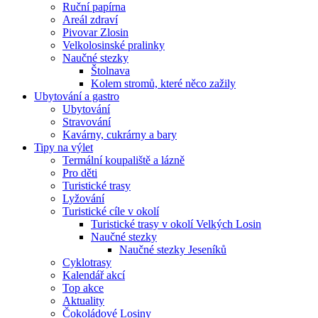
Ruční papírna
Areál zdraví
Pivovar Zlosin
Velkolosinské pralinky
Naučné stezky
Štolnava
Kolem stromů, které něco zažily
Ubytování a gastro
Ubytování
Stravování
Kavárny, cukrárny a bary
Tipy na výlet
Termální koupaliště a lázně
Pro děti
Turistické trasy
Lyžování
Turistické cíle v okolí
Turistické trasy v okolí Velkých Losin
Naučné stezky
Naučné stezky Jeseníků
Cyklotrasy
Kalendář akcí
Top akce
Aktuality
Čokoládové Losiny