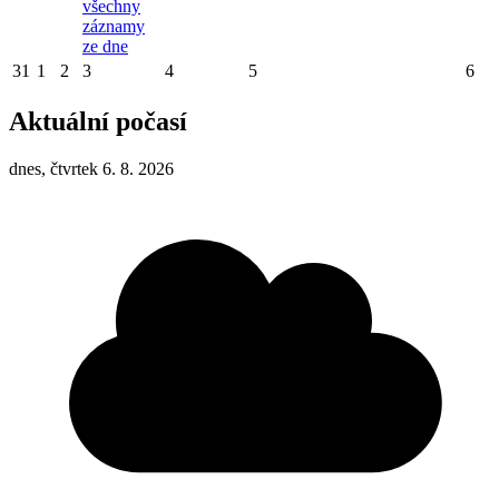
všechny
záznamy
ze dne
31
1
2
3
4
5
6
Aktuální počasí
dnes, čtvrtek 6. 8. 2026