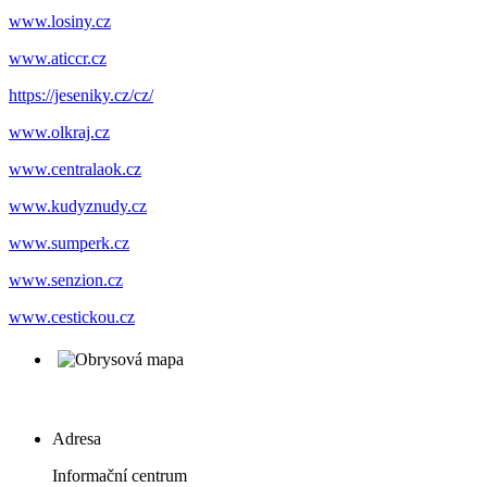
www.losiny.cz
www.aticcr.cz
https://jeseniky.cz/cz/
www.olkraj.cz
www.centralaok.cz
www.kudyznudy.cz
www.sumperk.cz
www.senzion.cz
www.cestickou.cz
Adresa
Informační centrum