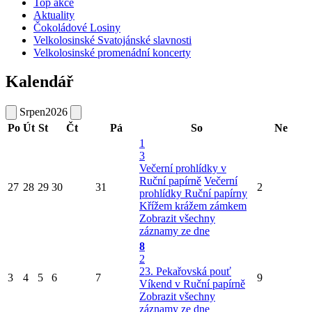
Top akce
Aktuality
Čokoládové Losiny
Velkolosinské Svatojánské slavnosti
Velkolosinské promenádní koncerty
Kalendář
Srpen
2026
Po
Út
St
Čt
Pá
So
Ne
1
3
Večerní prohlídky v
Ruční papírně
Večerní
27
28
29
30
31
2
prohlídky Ruční papírny
Křížem krážem zámkem
Zobrazit všechny
záznamy ze dne
8
2
23. Pekařovská pouť
3
4
5
6
7
9
Víkend v Ruční papírně
Zobrazit všechny
záznamy ze dne