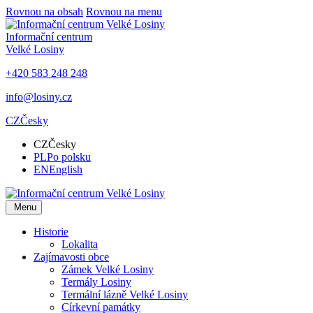
Rovnou na obsah
Rovnou na menu
Informační centrum
Velké Losiny
+420 583 248 248
info@losiny.cz
CZ
Česky
CZ
Česky
PL
Po polsku
EN
English
Menu
Historie
Lokalita
Zajímavosti obce
Zámek Velké Losiny
Termály Losiny
Termální lázně Velké Losiny
Církevní památky