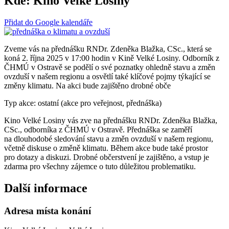
Kde:
Kino Velké Losiny
Přidat do Google kalendáře
Zveme vás na přednášku RNDr. Zdeněka Blažka, CSc., která se
koná 2. října 2025 v 17:00 hodin v Kině Velké Losiny. Odborník z
ČHMÚ v Ostravě se podělí o své poznatky ohledně stavu a změn
ovzduší v našem regionu a osvětlí také klíčové pojmy týkající se
změny klimatu. Na akci bude zajištěno drobné obče
Typ akce: ostatní (akce pro veřejnost, přednáška)
Kino Velké Losiny vás zve na přednášku RNDr. Zdeněka Blažka,
CSc., odborníka z ČHMÚ v Ostravě. Přednáška se zaměří
na dlouhodobé sledování stavu a změn ovzduší v našem regionu,
včetně diskuse o změně klimatu. Během akce bude také prostor
pro dotazy a diskuzi. Drobné občerstvení je zajištěno, a vstup je
zdarma pro všechny zájemce o tuto důležitou problematiku.
Další informace
Adresa místa konání