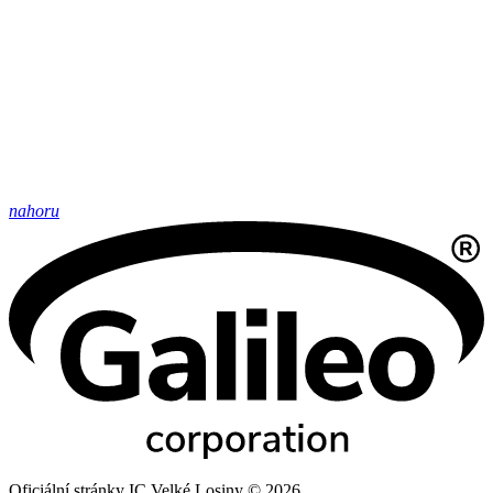
nahoru
Oficiální stránky IC Velké Losiny © 2026