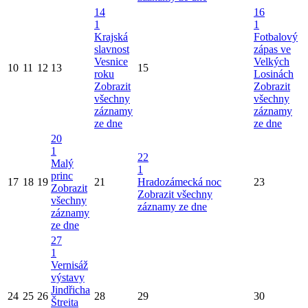
14
16
1
1
Krajská
Fotbalový
slavnost
zápas ve
Vesnice
Velkých
10
11
12
13
15
roku
Losinách
Zobrazit
Zobrazit
všechny
všechny
záznamy
záznamy
ze dne
ze dne
20
1
22
Malý
1
princ
17
18
19
21
Hradozámecká noc
23
Zobrazit
Zobrazit všechny
všechny
záznamy ze dne
záznamy
ze dne
27
1
Vernisáž
výstavy
Jindřicha
24
25
26
28
29
30
Štreita