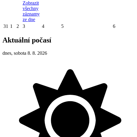
Zobrazit
všechny
záznamy
ze dne
31
1
2
3
4
5
6
Aktuální počasí
dnes, sobota 8. 8. 2026