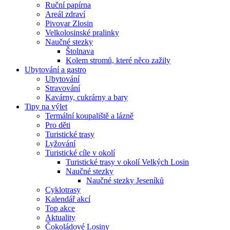
Ruční papírna
Areál zdraví
Pivovar Zlosin
Velkolosinské pralinky
Naučné stezky
Štolnava
Kolem stromů, které něco zažily
Ubytování a gastro
Ubytování
Stravování
Kavárny, cukrárny a bary
Tipy na výlet
Termální koupaliště a lázně
Pro děti
Turistické trasy
Lyžování
Turistické cíle v okolí
Turistické trasy v okolí Velkých Losin
Naučné stezky
Naučné stezky Jeseníků
Cyklotrasy
Kalendář akcí
Top akce
Aktuality
Čokoládové Losiny