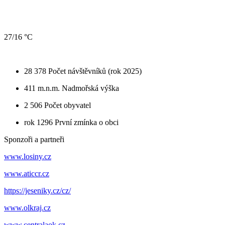
27/16 °C
28 378
Počet návštěvníků (rok 2025)
411 m.n.m.
Nadmořská výška
2 506
Počet obyvatel
rok 1296
První zmínka o obci
Sponzoři a partneři
www.losiny.cz
www.aticcr.cz
https://jeseniky.cz/cz/
www.olkraj.cz
www.centralaok.cz