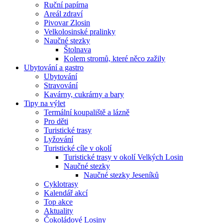
Ruční papírna
Areál zdraví
Pivovar Zlosin
Velkolosinské pralinky
Naučné stezky
Štolnava
Kolem stromů, které něco zažily
Ubytování a gastro
Ubytování
Stravování
Kavárny, cukrárny a bary
Tipy na výlet
Termální koupaliště a lázně
Pro děti
Turistické trasy
Lyžování
Turistické cíle v okolí
Turistické trasy v okolí Velkých Losin
Naučné stezky
Naučné stezky Jeseníků
Cyklotrasy
Kalendář akcí
Top akce
Aktuality
Čokoládové Losiny