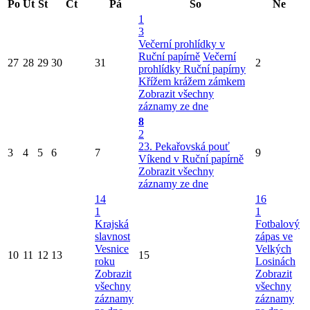
Po
Út
St
Čt
Pá
So
Ne
1
3
Večerní prohlídky v
Ruční papírně
Večerní
27
28
29
30
31
2
prohlídky Ruční papírny
Křížem krážem zámkem
Zobrazit všechny
záznamy ze dne
8
2
23. Pekařovská pouť
3
4
5
6
7
9
Víkend v Ruční papírně
Zobrazit všechny
záznamy ze dne
14
16
1
1
Krajská
Fotbalový
slavnost
zápas ve
Vesnice
Velkých
10
11
12
13
15
roku
Losinách
Zobrazit
Zobrazit
všechny
všechny
záznamy
záznamy