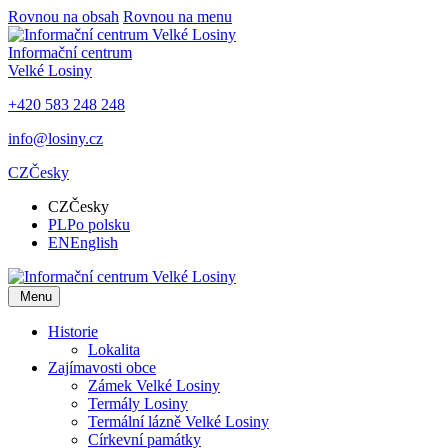
Rovnou na obsah
Rovnou na menu
Informační centrum
Velké Losiny
+420 583 248 248
info@losiny.cz
CZ
Česky
CZ
Česky
PL
Po polsku
EN
English
Menu
Historie
Lokalita
Zajímavosti obce
Zámek Velké Losiny
Termály Losiny
Termální lázně Velké Losiny
Církevní památky