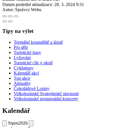
Datum poslední aktualizace:
28. 3. 2024 9:31
Autor:
Správce Webu
Tipy na výlet
Termální koupaliště a lázně
Pro děti
Turistické trasy
Lyžování
Turistické cíle v okolí
Cyklotrasy
Kalendář akcí
Top akce
Aktuality
Čokoládové Losiny
Velkolosinské Svatojánské slavnosti
Velkolosinské promenádní koncerty
Kalendář
Srpen
2026