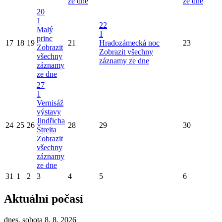
ze dne
ze dne
20
1
22
Malý
1
princ
17
18
19
21
Hradozámecká noc
23
Zobrazit
Zobrazit všechny
všechny
záznamy ze dne
záznamy
ze dne
27
1
Vernisáž
výstavy
Jindřicha
24
25
26
28
29
30
Štreita
Zobrazit
všechny
záznamy
ze dne
31
1
2
3
4
5
6
Aktuální počasí
dnes, sobota 8. 8. 2026