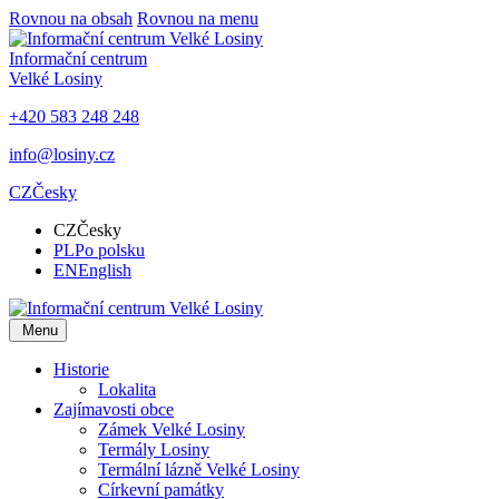
Rovnou na obsah
Rovnou na menu
Informační centrum
Velké Losiny
+420 583 248 248
info@losiny.cz
CZ
Česky
CZ
Česky
PL
Po polsku
EN
English
Menu
Historie
Lokalita
Zajímavosti obce
Zámek Velké Losiny
Termály Losiny
Termální lázně Velké Losiny
Církevní památky