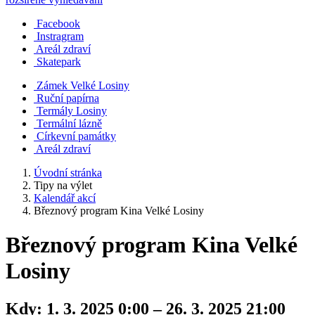
Facebook
Instragram
Areál zdraví
Skatepark
Zámek Velké Losiny
Ruční papírna
Termály Losiny
Termální lázně
Církevní památky
Areál zdraví
Úvodní stránka
Tipy na výlet
Kalendář akcí
Březnový program Kina Velké Losiny
Březnový program Kina Velké
Losiny
Kdy:
1. 3. 2025 0:00 – 26. 3. 2025 21:00