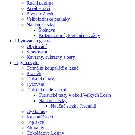
Ruční papírna
Areál zdraví
Pivovar Zlosin
Velkolosinské pralinky
Naučné stezky
Štolnava
Kolem stromů, které něco zažily
Ubytování a gastro
Ubytování
Stravování
Kavárny, cukrárny a bary
Tipy na výlet
Termální koupaliště a lázně
Pro děti
Turistické trasy
Lyžování
Turistické cíle v okolí
Turistické trasy v okolí Velkých Losin
Naučné stezky
Naučné stezky Jeseníků
Cyklotrasy
Kalendář akcí
Top akce
Aktuality
Čokoládové Losiny