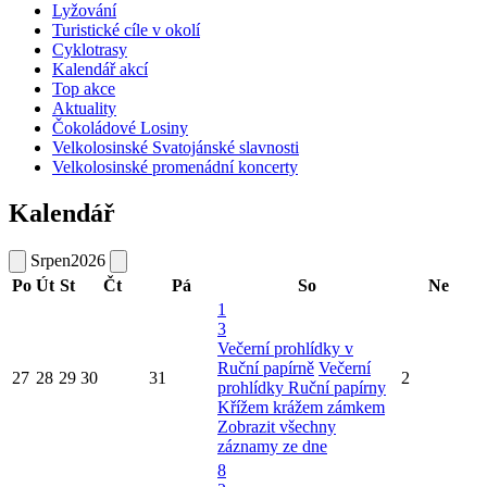
Lyžování
Turistické cíle v okolí
Cyklotrasy
Kalendář akcí
Top akce
Aktuality
Čokoládové Losiny
Velkolosinské Svatojánské slavnosti
Velkolosinské promenádní koncerty
Kalendář
Srpen
2026
Po
Út
St
Čt
Pá
So
Ne
1
3
Večerní prohlídky v
Ruční papírně
Večerní
27
28
29
30
31
2
prohlídky Ruční papírny
Křížem krážem zámkem
Zobrazit všechny
záznamy ze dne
8