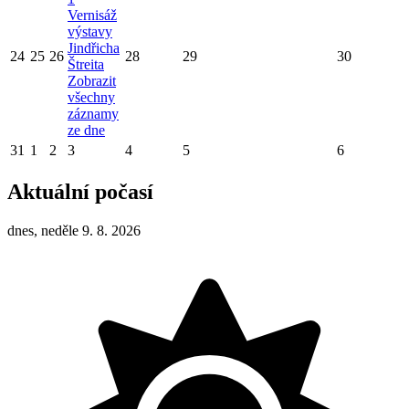
Vernisáž
výstavy
Jindřicha
24
25
26
28
29
30
Štreita
Zobrazit
všechny
záznamy
ze dne
31
1
2
3
4
5
6
Aktuální počasí
dnes, neděle 9. 8. 2026