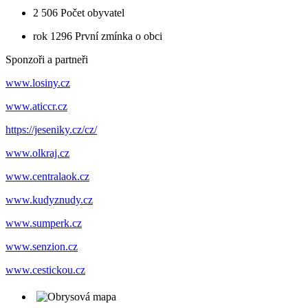
2 506
Počet obyvatel
rok 1296
První zmínka o obci
Sponzoři a partneři
www.losiny.cz
www.aticcr.cz
https://jeseniky.cz/cz/
www.olkraj.cz
www.centralaok.cz
www.kudyznudy.cz
www.sumperk.cz
www.senzion.cz
www.cestickou.cz