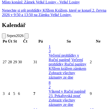
Místo konání:
Zámek Velké Losiny - Velké Losiny
Nenechte si ujít prohlídky Křížem Krážem, které se konají 2. června
2026 v 9:50 a 13:50 na Zámku Velké Losiny.
Kalendář
Srpen
2026
Po
Út
St
Čt
Pá
So
Ne
1
3
Večerní prohlídky v
Ruční papírně
Večerní
27
28
29
30
31
2
prohlídky Ruční papírny
Křížem krážem zámkem
Zobrazit všechny
záznamy ze dne
8
2
Víkend v Ruční papírně
3
4
5
6
7
9
23. Pekařovská pouť
Zobrazit všechny
záznamy ze dne