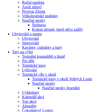
Ruční papírna
Areál zdraví
Pivovar Zlosin
Velkolosinské pralinky
Naučné stezky
Štolnava
Kolem stromů, které něco zažily
Ubytování a gastro
Ubytování
Stravování
Kavárny, cukrárny a bary
Tipy na výlet
Termální koupaliště a lázně
Pro děti
Turistické trasy
Lyžování
Turistické cíle v okolí
Turistické trasy v okolí Velkých Losin
Naučné stezky
Naučné stezky Jeseníků
Cyklotrasy
Kalendář akcí
Top akce
Aktuality
Čokoládové Losiny