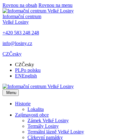
Rovnou na obsah
Rovnou na menu
Informační centrum
Velké Losiny
+420 583 248 248
info@losiny.cz
CZ
Česky
CZ
Česky
PL
Po polsku
EN
English
Menu
Historie
Lokalita
Zajímavosti obce
Zámek Velké Losiny
Termály Losiny
Termální lázně Velké Losiny
Církevní památky