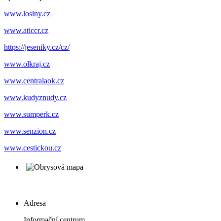
www.losiny.cz
www.aticcr.cz
https://jeseniky.cz/cz/
www.olkraj.cz
www.centralaok.cz
www.kudyznudy.cz
www.sumperk.cz
www.senzion.cz
www.cestickou.cz
Adresa
Informační centrum