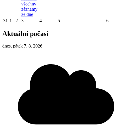
všechny
záznamy
ze dne
31
1
2
3
4
5
6
Aktuální počasí
dnes, pátek 7. 8. 2026